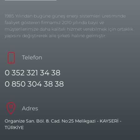
1985 Yılından bugüne güneş enerji sistemleri üretiminde
faaliyet gösteren firmamız 2010 yılında bayii ve
müşterilerimize daha kaliteli hizmet verebilmek için ortaklık
yapısını değiştirerek aile şirketi haline gelmiştir.
Telefon
0 352 321 34 38
0 850 304 38 38
Adres
Organize San. Böl. 8. Cad. No:25 Melikgazi - KAYSERİ -
TÜRKİYE