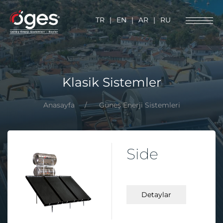
TR
|
EN
|
AR
|
RU
Klasik Sistemler
Anasayfa
Güneş Enerji Sistemleri
Side
Detaylar