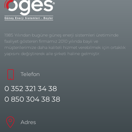
1985 Yılından bugüne güneş enerji sistemleri üretiminde
faaliyet gösteren firmamız 2010 yılında bayii ve
müşterilerimize daha kaliteli hizmet verebilmek için ortaklık
yapısını değiştirerek aile şirketi haline gelmiştir.
Telefon
0 352 321 34 38
0 850 304 38 38
Adres