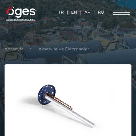
TR
|
EN
|
AR
|
RU
Anasayfa
Aksesuar ve Ekipmanlar